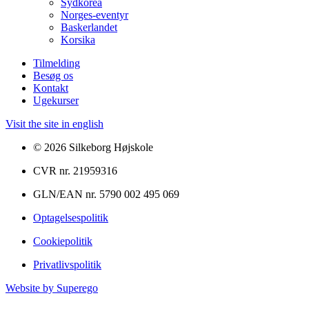
Sydkorea
Norges-eventyr
Baskerlandet
Korsika
Tilmelding
Besøg os
Kontakt
Ugekurser
Visit the site in english
© 2026 Silkeborg Højskole
CVR nr. 21959316
GLN/EAN nr. 5790 002 495 069
Optagelsespolitik
Cookiepolitik
Privatlivspolitik
Website by
Superego