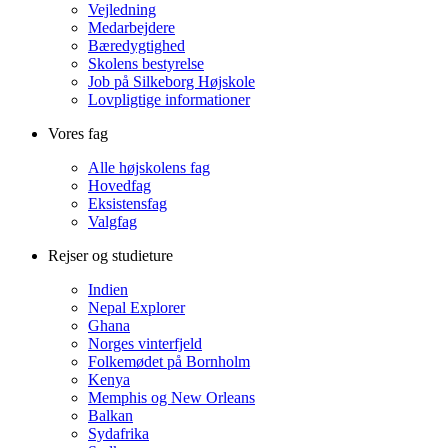
Vejledning
Medarbejdere
Bæredygtighed
Skolens bestyrelse
Job på Silkeborg Højskole
Lovpligtige informationer
Vores fag
Alle højskolens fag
Hovedfag
Eksistensfag
Valgfag
Rejser og studieture
Indien
Nepal Explorer
Ghana
Norges vinterfjeld
Folkemødet på Bornholm
Kenya
Memphis og New Orleans
Balkan
Sydafrika