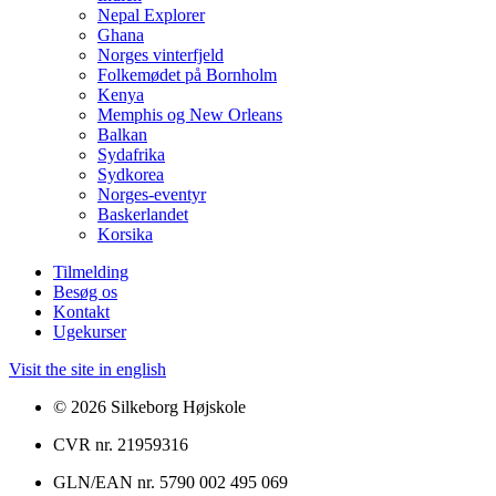
Nepal Explorer
Ghana
Norges vinterfjeld
Folkemødet på Bornholm
Kenya
Memphis og New Orleans
Balkan
Sydafrika
Sydkorea
Norges-eventyr
Baskerlandet
Korsika
Tilmelding
Besøg os
Kontakt
Ugekurser
Visit the site in english
© 2026 Silkeborg Højskole
CVR nr. 21959316
GLN/EAN nr. 5790 002 495 069