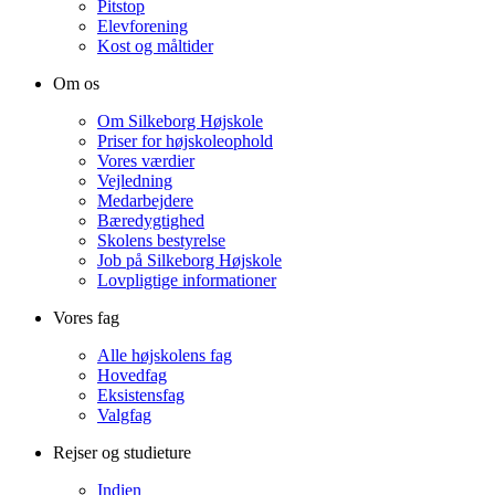
Pitstop
Elevforening
Kost og måltider
Om os
Om Silkeborg Højskole
Priser for højskoleophold
Vores værdier
Vejledning
Medarbejdere
Bæredygtighed
Skolens bestyrelse
Job på Silkeborg Højskole
Lovpligtige informationer
Vores fag
Alle højskolens fag
Hovedfag
Eksistensfag
Valgfag
Rejser og studieture
Indien